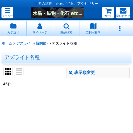
世界の鉱物、化石、宝石、アクセサリー
メニュー
カート
問い合わせ
カテゴリ
マイページ
商品検索
ご利用案内
ホーム
>
アズライト(藍銅鉱)
>
アズライト各種
アズライト各種
表示順変更
閉じる
46
件
表示数
:
並び順
:
絞り込む