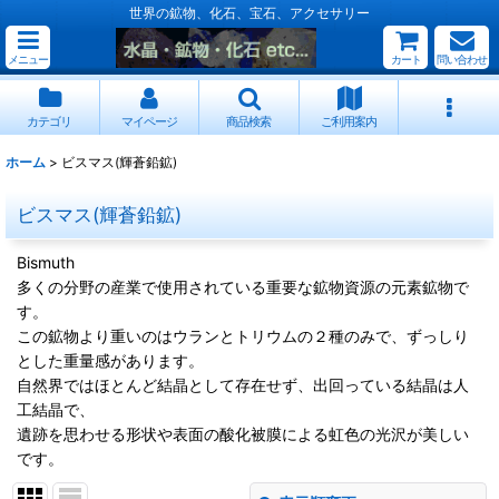
世界の鉱物、化石、宝石、アクセサリー
メニュー
カート
問い合わせ
カテゴリ
マイページ
商品検索
ご利用案内
ホーム
>
ビスマス(輝蒼鉛鉱)
ビスマス(輝蒼鉛鉱)
Bismuth
多くの分野の産業で使用されている重要な鉱物資源の元素鉱物で
す。
この鉱物より重いのはウランとトリウムの２種のみで、ずっしり
とした重量感があります。
自然界ではほとんど結晶として存在せず、出回っている結晶は人
工結晶で、
遺跡を思わせる形状や表面の酸化被膜による虹色の光沢が美しい
です。