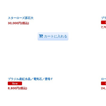
スターローズ原石大
ブ
30,000
円
(税込)
7,7
カートに入れる
ブラジル産紅水晶／電気石／雲母Ｆ
ロ
8,800
円
(税込)
24