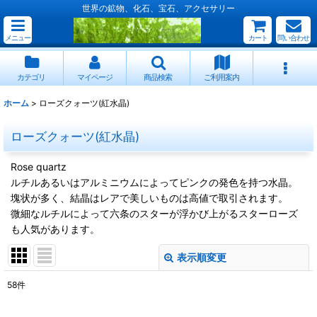
世界の鉱物、化石、宝石、アクセサリー
メニュー
カート
問い合わせ
カテゴリ
マイページ
商品検索
ご利用案内
ホーム
>
ローズクォーツ(紅水晶)
ローズクォーツ(紅水晶)
Rose quartz
ルチルあるいはアルミニウムによってピンクの発色を持つ水晶。
塊状が多く、結晶はレアで美しいものは高値で取引されます。
微細なルチルによって六条のスターが浮かび上がるスターローズ
も人気があります。
表示順変更
閉じる
58
件
サブカテゴリ
: