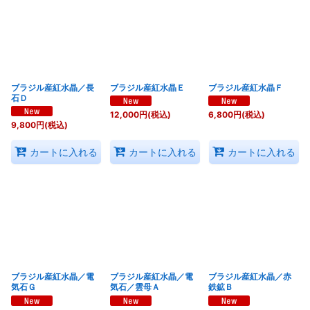
表示数
:
並び順
:
ブラジル産紅水晶／長
ブラジル産紅水晶Ｅ
ブラジル産紅水晶Ｆ
絞り込む
石Ｄ
12,000
円
(税込)
6,800
円
(税込)
9,800
円
(税込)
カートに入れる
カートに入れる
カートに入れる
ブラジル産紅水晶／電
ブラジル産紅水晶／電
ブラジル産紅水晶／赤
気石Ｇ
気石／雲母Ａ
鉄鉱Ｂ