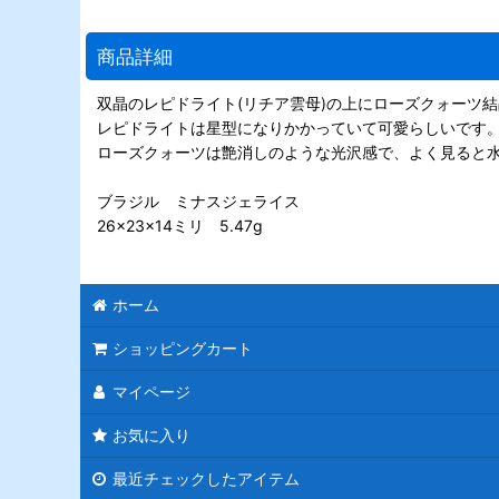
商品詳細
双晶のレピドライト(リチア雲母)の上にローズクォーツ
レピドライトは星型になりかかっていて可愛らしいです
ローズクォーツは艶消しのような光沢感で、よく見ると
ブラジル ミナスジェライス
26×23×14ミリ 5.47g
ホーム
ショッピングカート
マイページ
お気に入り
最近チェックしたアイテム