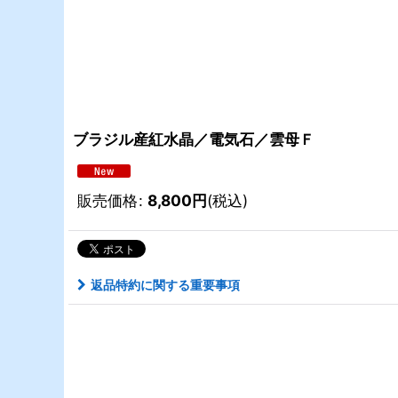
ブラジル産紅水晶／電気石／雲母Ｆ
販売価格
:
8,800
円
(税込)
返品特約に関する重要事項