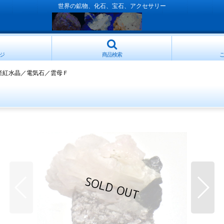
世界の鉱物、化石、宝石、アクセサリー
ジ
商品検索
産紅水晶／電気石／雲母Ｆ