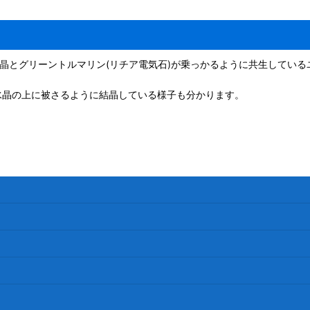
結晶とグリーントルマリン(リチア電気石)が乗っかるように共生してい
。
水晶の上に被さるように結晶している様子も分かります。