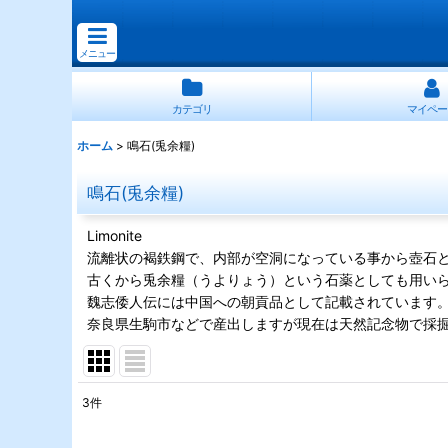
メニュー
カテゴリ
マイペー
ホーム
>
鳴石(兎余糧)
鳴石(兎余糧)
Limonite
流離状の褐鉄鋼で、内部が空洞になっている事から壺石と
古くから兎余糧（うよりょう）という石薬としても用い
魏志倭人伝には中国への朝貢品として記載されています
奈良県生駒市などで産出しますが現在は天然記念物で採
3
件
表示数
: