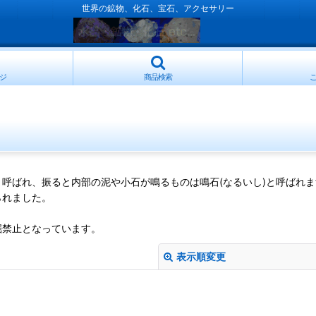
世界の鉱物、化石、宝石、アクセサリー
ジ
商品検索
呼ばれ、振ると内部の泥や小石が鳴るものは鳴石(なるいし)と呼ばれま
られました。
。
掘禁止となっています。
表示順変更