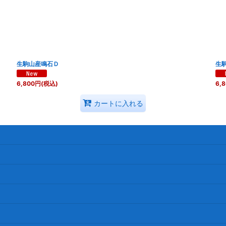
絞り込む
生駒山産鳴石Ｄ
生
6,800
円
(税込)
6,
カートに入れる