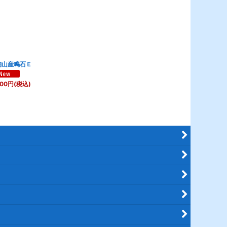
駒山産鳴石Ｅ
800
円
(税込)