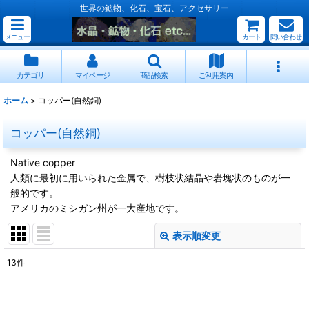
世界の鉱物、化石、宝石、アクセサリー
メニュー
カート
問い合わせ
カテゴリ
マイページ
商品検索
ご利用案内
ホーム
>
コッパー(自然銅)
コッパー(自然銅)
Native copper
人類に最初に用いられた金属で、樹枝状結晶や岩塊状のものが一
般的です。
アメリカのミシガン州が一大産地です。
表示順変更
閉じる
13
件
表示数
: