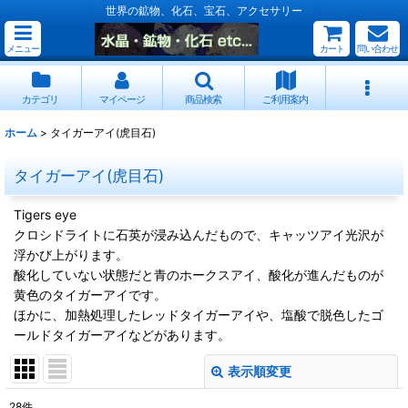
世界の鉱物、化石、宝石、アクセサリー
メニュー
カート
問い合わせ
カテゴリ
マイページ
商品検索
ご利用案内
ホーム
>
タイガーアイ(虎目石)
タイガーアイ(虎目石)
Tigers eye
クロシドライトに石英が浸み込んだもので、キャッツアイ光沢が
浮かび上がります。
酸化していない状態だと青のホークスアイ、酸化が進んだものが
黄色のタイガーアイです。
ほかに、加熱処理したレッドタイガーアイや、塩酸で脱色したゴ
ールドタイガーアイなどがあります。
表示順変更
閉じる
28
件