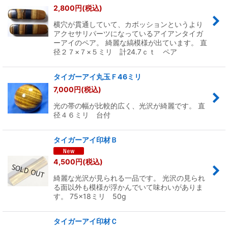
2,800
円
(税込)
横穴が貫通していて、カボッションというより
アクセサリパーツになっているアイアンタイガ
ーアイのペア。 綺麗な縞模様が出ています。 直
径２７×７×５ミリ 計24.7ｃｔ ペア
タイガーアイ丸玉Ｆ46ミリ
7,000
円
(税込)
光の帯の幅が比較的広く、光沢が綺麗です。 直
径４６ミリ 台付
タイガーアイ印材Ｂ
4,500
円
(税込)
綺麗な光沢が見られる一品です。 光沢の見られ
る面以外も模様が浮かんでいて味わいがありま
す。 75×18ミリ 50g
タイガーアイ印材Ｃ