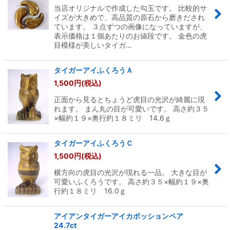
当店オリジナルで作成した勾玉です。 比較的サ
イズが大きめで、高品質の原石から磨きだされ
ています。 ３点ずつの画像になっていますが、
表示価格は１個あたりのお値段です。 金色の虎
目模様が美しいタイガ…
タイガーアイふくろうＡ
1,500
円
(税込)
正面から見るとちょうど虎目の光沢が綺麗に現
れます。 まん丸の目が可愛いです。 高さ約３５
×幅約１９×奥行約１８ミリ 14.6ｇ
タイガーアイふくろうＣ
1,500
円
(税込)
横方向の虎目の光沢が現れる一品。 大きな目が
可愛いふくろうです。 高さ約３５×幅約１９×奥
行約１８ミリ 16.0ｇ
アイアンタイガーアイカボッションペア
24.7ct