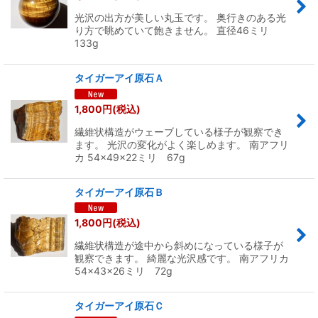
光沢の出方が美しい丸玉です。 奥行きのある光
り方で眺めていて飽きません。 直径46ミリ
133g
タイガーアイ原石Ａ
1,800
円
(税込)
繊維状構造がウェーブしている様子が観察でき
ます。 光沢の変化がよく楽しめます。 南アフリ
カ 54×49×22ミリ 67g
タイガーアイ原石Ｂ
1,800
円
(税込)
繊維状構造が途中から斜めになっている様子が
観察できます。 綺麗な光沢感です。 南アフリカ
54×43×26ミリ 72g
タイガーアイ原石Ｃ