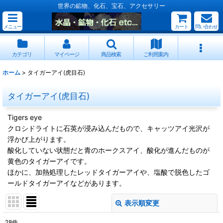
世界の鉱物、化石、宝石、アクセサリー
メニュー
カート
問い合わせ
カテゴリ
マイページ
商品検索
ご利用案内
ホーム
>
タイガーアイ(虎目石)
タイガーアイ(虎目石)
Tigers eye
クロシドライトに石英が浸み込んだもので、キャッツアイ光沢が
浮かび上がります。
酸化していない状態だと青のホークスアイ、酸化が進んだものが
黄色のタイガーアイです。
ほかに、加熱処理したレッドタイガーアイや、塩酸で脱色したゴ
ールドタイガーアイなどがあります。
表示順変更
閉じる
28
件