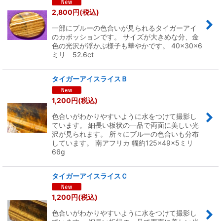
2,800
円
(税込)
一部にブルーの色合いが見られるタイガーアイ
のカボッションです。 サイズが大きめな分、金
色の光沢が浮かぶ様子も華やかです。 40×30×6
ミリ 52.6ct
タイガーアイスライスＢ
1,200
円
(税込)
色合いがわかりやすいように水をつけて撮影し
ています。 細長い板状の一品で両面に美しい光
沢が見られます。 所々にブルーの色合いも分布
しています。 南アフリカ 幅約125×49×5ミリ
66g
タイガーアイスライスＣ
1,200
円
(税込)
色合いがわかりやすいように水をつけて撮影し