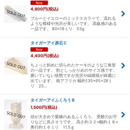
4,800
円
(税込)
ブルーとイエローのミックスカラーで、流れる
ような模様や光沢が美しいです。 高級感のある
一品です。 80×18ミリ 53g
タイガーアイ原石Ｃ
4,400
円
(税込)
ちょっと斜めに切られたケーキのような三角形
の一品です。 割としっかりめのサイズ感です。
磨いていない状態ですが光沢や縞模様が綺麗に
出ています。 南アフリカ 幅約135×65×28ミ
リ 23…
タイガーアイふくろうＢ
1,500
円
(税込)
頭が大きめで愛嬌のあるふくろう。 受験のお守
りなどに良さそうです。 高さ約３２×幅約１８×
奥行約１６ミリ 11.5ｇ