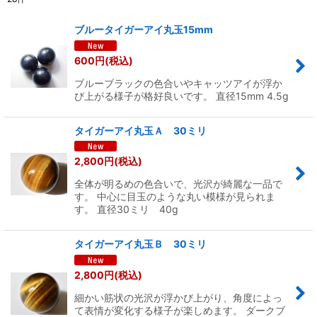
表示数
:
ブルータイガーアイ丸玉15mm
並び順
:
600
円
(税込)
ブルーブラックの色合いやキャッツアイが浮か
絞り込む
び上がる様子が格好良いです。 直径15mm 4.5g
タイガーアイ丸玉Ａ 30ミリ
2,800
円
(税込)
全体が明るめの色合いで、光沢が綺麗な一品で
す。 中心に目玉のような丸い模様が見られま
す。 直径30ミリ 40g
タイガーアイ丸玉Ｂ 30ミリ
2,800
円
(税込)
細かい筋状の光沢が浮かび上がり、角度によっ
て表情が変化する様子が楽しめます。 ダークブ