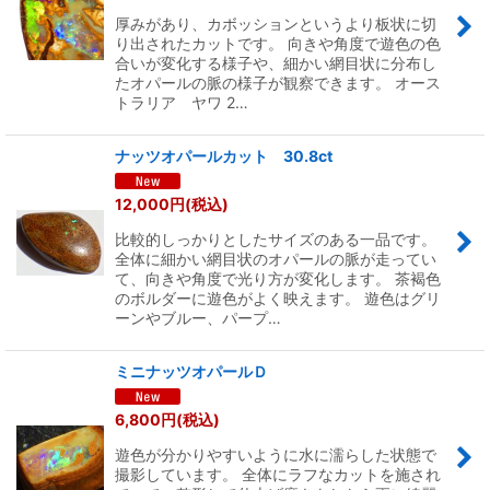
厚みがあり、カボッションというより板状に切
り出されたカットです。 向きや角度で遊色の色
合いが変化する様子や、細かい網目状に分布し
たオパールの脈の様子が観察できます。 オース
トラリア ヤワ 2…
ナッツオパールカット 30.8ct
12,000
円
(税込)
比較的しっかりとしたサイズのある一品です。
全体に細かい網目状のオパールの脈が走ってい
て、向きや角度で光り方が変化します。 茶褐色
のボルダーに遊色がよく映えます。 遊色はグリ
ーンやブルー、パープ…
ミニナッツオパールＤ
6,800
円
(税込)
遊色が分かりやすいように水に濡らした状態で
撮影しています。 全体にラフなカットを施され