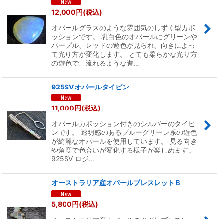
12,000
円
(税込)
オパールグラスのような雰囲気のしずく型カボ
ッションです。 乳白色のオパールにグリーンや
パープル、レッドの遊色が見られ、向きによっ
て光り方が変化します。 とても柔らかな光り方
の遊色で、流れるような遊…
925SVオパールタイピン
11,000
円
(税込)
オパールカボッション付きのシルバーのタイピ
ンです。 透明感のあるブルーグリーン系の遊色
が綺麗なオパールを使用しています。 見る向き
や角度で色合いが変化する様子が楽しめます。
925SV ロジ…
オーストラリア産オパールブレスレットＢ
5,800
円
(税込)