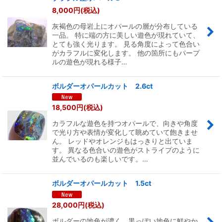
8,000
円
(税込)
灰褐色の母岩上にオパールの層が分布している
一品。 特に端の方に美しい遊色が現れていて、
とても強く光ります。 見る角度によって色合い
がカラフルに変化します。 他の箇所にもパープ
ルの遊色が現れる様子…
ボルダーオパールカット 2.6ct
18,500
円
(税込)
カラフルな遊色を持つオパールで、向きや角度
で光り方や表情が変化して眺めていて飽きませ
ん。 レッドやオレンジもはっきりと出ていま
す。 異なる色合いの遊色がストライプのように
並んでいるのも楽しいです。…
ボルダーオパールカット 1.5ct
28,000
円
(税込)
ボルダーの地色が濃く、黒っぽい地色に鮮やか