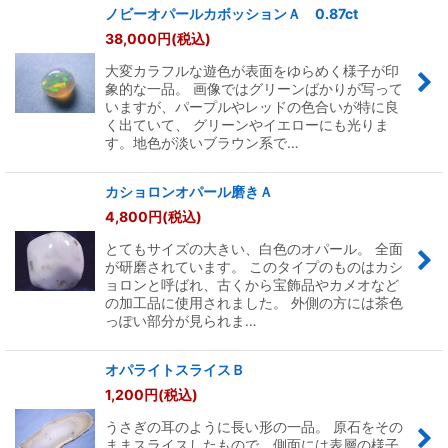
ノビーオパールカボッションＡ 0.87ct
38,000
円
(税込)
大変カラフルな遊色が表面をゆらめく様子が印
象的な一品。 画像ではグリーンばかりが写って
いますが、パープルやレッドの色合いが特に良
く出ていて、 グリーンやイエローにも光りま
す。地色が淡いブラウン系で…
カショロンオパール磨きＡ
4,800
円
(税込)
とてもサイズの大きい、白色のオパール。 全面
が研磨されています。 このタイプのものはカシ
ョロンと呼ばれ、古くから宝飾品やカメオなど
の加工品に使用されました。 外側の方には茶色
っぽい部分が見られま…
オパライトスライスＢ
1,200
円
(税込)
うさぎの耳のように長い形の一品。 原石をその
ままスライスしたもので、側面には表層の様子