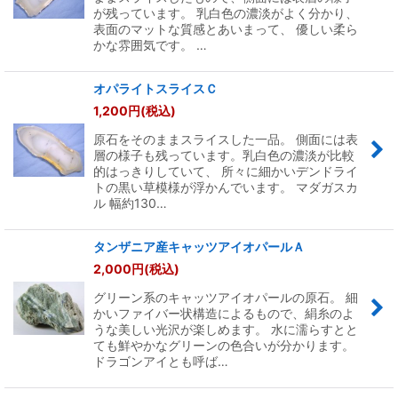
が残っています。 乳白色の濃淡がよく分かり、
表面のマットな質感とあいまって、 優しい柔ら
かな雰囲気です。 …
オパライトスライスＣ
1,200
円
(税込)
原石をそのままスライスした一品。 側面には表
層の様子も残っています。乳白色の濃淡が比較
的はっきりしていて、 所々に細かいデンドライ
トの黒い草模様が浮かんでいます。 マダガスカ
ル 幅約130…
タンザニア産キャッツアイオパールＡ
2,000
円
(税込)
グリーン系のキャッツアイオパールの原石。 細
かいファイバー状構造によるもので、絹糸のよ
うな美しい光沢が楽しめます。 水に濡らすとと
ても鮮やかなグリーンの色合いが分かります。
ドラゴンアイとも呼ば…