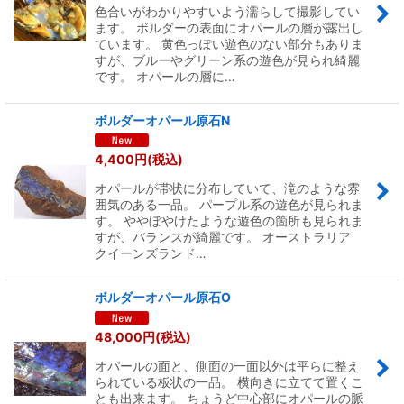
色合いがわかりやすいよう濡らして撮影してい
ます。 ボルダーの表面にオパールの層が露出し
ています。 黄色っぽい遊色のない部分もありま
すが、ブルーやグリーン系の遊色が見られ綺麗
です。 オパールの層に…
ボルダーオパール原石N
4,400
円
(税込)
オパールが帯状に分布していて、滝のような雰
囲気のある一品。 パープル系の遊色が見られま
す。 ややぼやけたような遊色の箇所も見られま
すが、バランスが綺麗です。 オーストラリア
クイーンズランド…
ボルダーオパール原石O
48,000
円
(税込)
オパールの面と、側面の一面以外は平らに整え
られている板状の一品。 横向きに立てて置くこ
とも出来ます。 ちょうど中心部にオパールの脈