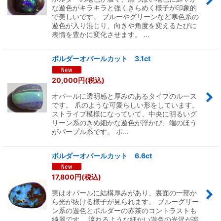
な遊色がキラキラと強くきらめく様子が印象的
で美しいです。 ブルーやグリーンなど寒色系の
遊色が入り混じり、向きや角度を変えるたびに
表情を豊かに変化させます。 …
ボルダーオパールカット 3.1ct
20,000
円
(税込)
オパールに透明感と厚みのあるタイプのルース
です。 爪のような可愛らしい形をしています。
ストライプ模様になっていて、中央に明るいグ
リーン系のきめ細かな遊色が浮かび、端のほう
がパープル系です。 ボ…
ボルダーオパールカット 6.6ct
17,800
円
(税込)
実はオパールに結構厚みがあり、裏面の一部か
ら光が抜ける様子が見られます。 ブルーグリー
ン系の遊色とボルダーの赤茶のコントラストも
綺麗です。 流れるような細かい遊色の光沢が楽