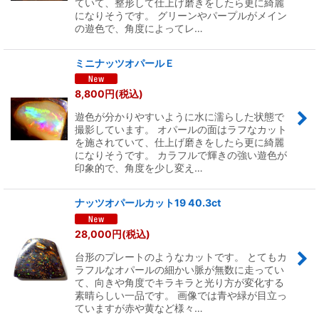
ていて、整形して仕上げ磨きをしたら更に綺麗
になりそうです。 グリーンやパープルがメイン
の遊色で、角度によってレ…
ミニナッツオパールＥ
8,800
円
(税込)
遊色が分かりやすいように水に濡らした状態で
撮影しています。 オパールの面はラフなカット
を施されていて、仕上げ磨きをしたら更に綺麗
になりそうです。 カラフルで輝きの強い遊色が
印象的で、角度を少し変え…
ナッツオパールカット19 40.3ct
28,000
円
(税込)
台形のプレートのようなカットです。 とてもカ
ラフルなオパールの細かい脈が無数に走ってい
て、向きや角度でキラキラと光り方が変化する
素晴らしい一品です。 画像では青や緑が目立っ
ていますが赤や黄など様々…