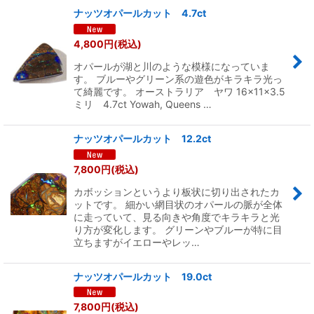
ナッツオパールカット 4.7ct
4,800
円
(税込)
オパールが湖と川のような模様になっていま
す。 ブルーやグリーン系の遊色がキラキラ光っ
て綺麗です。 オーストラリア ヤワ 16×11×3.5
ミリ 4.7ct Yowah, Queens …
ナッツオパールカット 12.2ct
7,800
円
(税込)
カボッションというより板状に切り出されたカ
ットです。 細かい網目状のオパールの脈が全体
に走っていて、見る向きや角度でキラキラと光
り方が変化します。 グリーンやブルーが特に目
立ちますがイエローやレッ…
ナッツオパールカット 19.0ct
7,800
円
(税込)