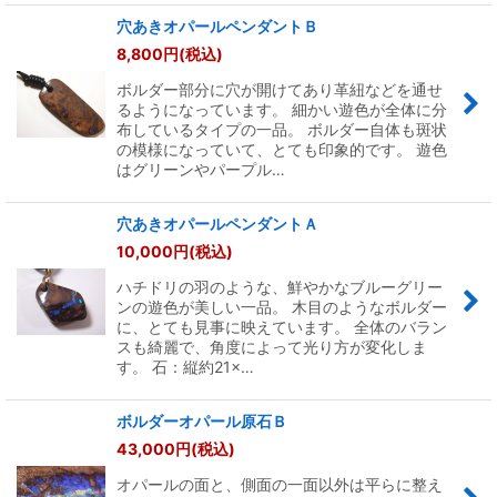
穴あきオパールペンダントＢ
8,800
円
(税込)
ボルダー部分に穴が開けてあり革紐などを通せ
るようになっています。 細かい遊色が全体に分
布しているタイプの一品。 ボルダー自体も斑状
の模様になっていて、とても印象的です。 遊色
はグリーンやパープル…
穴あきオパールペンダントＡ
10,000
円
(税込)
ハチドリの羽のような、鮮やかなブルーグリー
ンの遊色が美しい一品。 木目のようなボルダー
に、とても見事に映えています。 全体のバラン
スも綺麗で、角度によって光り方が変化しま
す。 石：縦約21×…
ボルダーオパール原石Ｂ
43,000
円
(税込)
オパールの面と、側面の一面以外は平らに整え