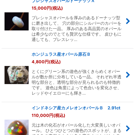
プレシャスオパールドーナッツＡ
15,000
円
(税込)
プレシャスオパールを厚みのあるドーナッツ型
に磨き出して、 穴の部分にシルバーのカバーを
取り付けた一品。 厚みのある高品質のオパール
は希少なのでとても贅沢な仕様です。 皮ひもに
通しても、ブレスレッ…
ホンジュラス産オパール原石Ｂ
4,800
円
(税込)
とくにグリーン系の遊色が強くきらめくオパー
ルが数か所に分布している一品。 それぞれ半透
明な部分と、透明な部分が見られるのも特徴的
です。 遊色は角度によって色合いを変化させ、
レッドやイエローにも輝き…
インドネシア産カメレオンオパールＢ 2.91ct
110,000
円
(税込)
元は木の化石がオパール化した大変美しいオパ
ール。 ひとつひとつの遊色のスポットが、まる