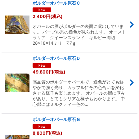
ボルダーオパール原石Ｃ
2,400
円
(税込)
オパールの層がボルダーの表面に露出していま
す。 パープル系の遊色が見られます。 オースト
ラリア クイーンズランド キルピー周辺
28×18×14ミリ 7.7ｇ
ボルダーオパール原石Ｄ
49,800
円
(税込)
高品質のボルダーオパールで、遊色がとても鮮
やかで強く光り、カラフルにその色合いを変化
させる様子も楽しめます。 オパールの層に厚み
があり、とてもクリアな様子もわかります。 中
心部にはミルクティー色の…
ボルダーオパール原石Ｇ
8,800
円
(税込)