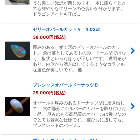
うな美しい光沢が楽しめます。 水に濡らすとと
ても鮮やかなグリーンの色合いが分かります。
ドラゴンアイとも呼ば…
ゼリーオパールカットＡ 4.02ct
38,000
円
(税込)
厚みのあるしずく形のゼリーオパールのカッ
ト。 角は落としてあるものの、ドーム型ではな
く、板状といったほうが正しいです。 透明感が
あり、内側から湧き出してくるようなカラフル
な遊色が美しいです。 側…
プレシャスオパールドーナッツＢ
25,000
円
(税込)
オパールを厚みのあるドーナッツ型に磨き出し
て、 穴の部分にシルバーのカバーを取り付けた
一品。 厚みのある高品質のオパールは希少なの
でとても贅沢な仕様です。 皮ひもに通しても、
ブレスレットのパーツ…