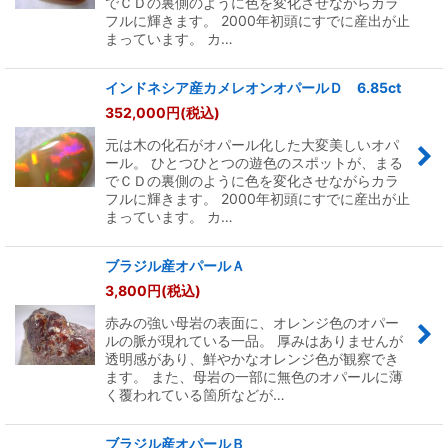
でＣＤの裏側のように色を変化させながらカラ
フルに輝きます。 2000年初頭にすでに産出が止
まっています。 カ…
インドネシア産カメレオンオパールＤ 6.85ct
352,000
円
(税込)
元は木の化石がオパール化した大変美しいオパ
ール。 ひとつひとつの遊色のスポットが、まる
でＣＤの裏側のように色を変化させながらカラ
フルに輝きます。 2000年初頭にすでに産出が止
まっています。 カ…
ブラジル産オパールＡ
3,800
円
(税込)
赤みの強い母岩の表面に、オレンジ色のオパー
ルの脈が現れている一品。 厚みはありませんが
透明感があり、鮮やかなオレンジ色が観察でき
ます。 また、母岩の一部に無色のオパールに薄
く覆われている箇所などが…
ブラジル産オパールＢ