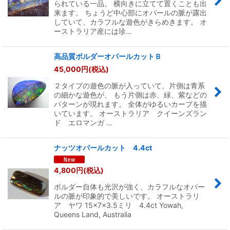
られている一品。 横向きに立てて置くことも出
来ます。 ちょうど中心部にオパールの脈が露出
していて、カラフルな遊色がきらめきます。 オ
ーストラリア産には珍…
高品質ボルダーオパールカットＢ
45,000
円
(税込)
２タイプの遊色の脈が入っていて、片側は青系
の細かな遊色が、 もう片側は赤、緑、紫などの
パターンが現れます。 全体がゆるいカーブを描
いています。 オーストラリア クイーンズラン
ド エロマンガ …
ナッツオパールカット 4.4ct
4,800
円
(税込)
ボルダー自体も光沢が強く、カラフルなオパー
ルの脈が印象的で美しいです。 オーストラリ
ア ヤワ 15×7×3.5ミリ 4.4ct Yowah,
Queens Land, Australia