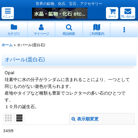
世界の鉱物、化石、宝石、アクセサリー
メニュー
カート
問い合わせ
カテゴリ
マイページ
商品検索
ご利用案内
ホーム
>
オパール(蛋白石)
オパール(蛋白石)
Opal
珪素中に水の分子がランダムに含まれることにより、一つとして
同じものがない遊色が見られます。
産地やタイプなど種類も豊富でコレクターの多い石のひとつで
す。
１０月の誕生石。
表示順変更
閉じる
345
件
サブカテゴリ
: