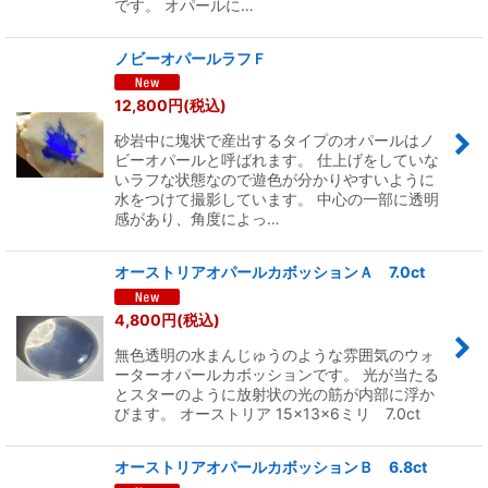
です。 オパールに…
ノビーオパールラフＦ
12,800
円
(税込)
砂岩中に塊状で産出するタイプのオパールはノ
ビーオパールと呼ばれます。 仕上げをしていな
いラフな状態なので遊色が分かりやすいように
水をつけて撮影しています。 中心の一部に透明
感があり、角度によっ…
オーストリアオパールカボッションＡ 7.0ct
4,800
円
(税込)
無色透明の水まんじゅうのような雰囲気のウォ
ーターオパールカボッションです。 光が当たる
とスターのように放射状の光の筋が内部に浮か
びます。 オーストリア 15×13×6ミリ 7.0ct
オーストリアオパールカボッションＢ 6.8ct