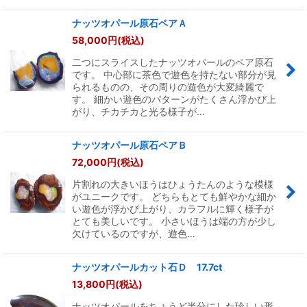
ナッツオパール原石ペアＡ
58,000
円
(税込)
二つにスライスしたナッツオパールのペア原石
です。 中心部に茶色で遊色を持たない部分が見
られるものの、その周りの遊色が大変綺麗で
す。 細かい遊色のパターンがたくさん浮かび上
がり、チカチカと光る様子が…
ナッツオパール原石ペアＢ
72,000
円
(税込)
片割れの大きいほうはひょうたんのような模様
がユニークです。 どちらもとても鮮やかな細か
い遊色が浮かび上がり、カラフルに輝く様子が
とても美しいです。 小さいほうは端の方が少し
欠けているのですが、遊色…
ナッツオパールカット石Ｄ 17.7ct
13,800
円
(税込)
ナッツオパールをちょうど半分にした珍しい形