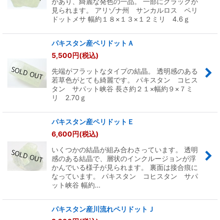
があり、綺麗な発色の一品。 一部にクラックが
見られます。 アリゾナ州 サンカルロス ペリ
ドットメサ 幅約１８×１３×１２ミリ 4.6ｇ
パキスタン産ペリドットＡ
5,500
円
(税込)
先端がフラットなタイプの結晶。 透明感のある
若草色がとても綺麗です。 パキスタン コヒス
タン サパット峡谷 長さ約２１×幅約９×７ミ
リ 2.70ｇ
パキスタン産ペリドットＥ
6,600
円
(税込)
いくつかの結晶が組み合わさっています。 透明
感のある結晶で、層状のインクルージョンが浮
かんでいる様子が見られます。 裏面は接合痕に
なっています。 パキスタン コヒスタン サパ
ット峡谷 幅約…
パキスタン産川流れペリドットＪ