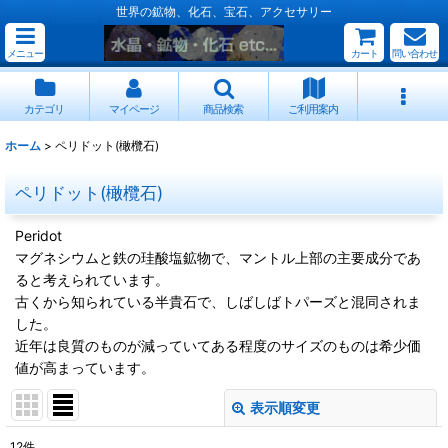
世界の鉱物、化石、宝石、アクセサリー
メニュー
カート
問い合わせ
カテゴリ
マイページ
商品検索
ご利用案内
ホーム
>
ペリドット(橄欖石)
ペリドット(橄欖石)
Peridot
マグネシウムと鉄の珪酸塩鉱物で、マントル上部の主要成分であ
ると考えられています。
古くから知られている半貴石で、しばしばトパーズと混同されま
した。
近年は良質のものが減っていてある程度のサイズのものは希少価
値が高まっています。
表示順変更
閉じる
12
件