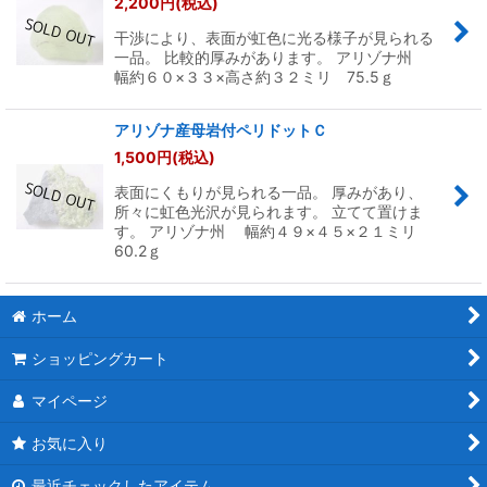
2,200
円
(税込)
干渉により、表面が虹色に光る様子が見られる
一品。 比較的厚みがあります。 アリゾナ州
幅約６０×３３×高さ約３２ミリ 75.5ｇ
アリゾナ産母岩付ペリドットＣ
1,500
円
(税込)
表面にくもりが見られる一品。 厚みがあり、
所々に虹色光沢が見られます。 立てて置けま
す。 アリゾナ州 幅約４９×４５×２１ミリ
60.2ｇ
ホーム
ショッピングカート
マイページ
お気に入り
最近チェックしたアイテム