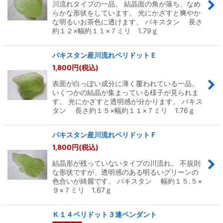
川流れタイプの一品。 結晶面の角が落ち、なめ
らかな形状をしています。 光にかざすと爽やか
な明るいお茶色に透けます。 パキスタン 長さ
約１２×幅約１１×７ミリ 1.79ｇ
パキスタン産川流れペリドットＥ
1,800
円
(税込)
表面が白っぽい成分に薄く覆われている一品。
いくつかの結晶が集まっている様子が見られま
す。 光にかざすと透明感が分かります。 パキス
タン 長さ約１５×幅約１１×７ミリ 1.76ｇ
パキスタン産川流れペリドットＦ
1,800
円
(税込)
結晶形が残っていないタイプの川流れ。 不規則
な形状ですが、透明感のある明るいグリーンの
色合いが綺麗です。 パキスタン 幅約１５.５×
９×７ミリ 1.67ｇ
Ｋ１４ペリドット３連ペンダント