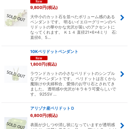
9,800
円
(税込)
大中小のカット石を並べたボリューム感のある
ペンダントです。 明るいイエローグリーンのペ
リドットの華やかな光沢が装いのアクセントに
なってくれます。 Ｋ１４ 直径21×6×4ミリ 石:
直径6、5…
10Kペリドットペンダント
1,800
円
(税込)
ラウンドカットの小さなペリドットのシンプル
なプチペンダントです。 ペリドットは古くから
魔除けや夫婦和合、愛情のお守り石とされてき
ました。 透明感や光沢がキラキラ可愛らしいで
す。 925SV …
アリゾナ産ペリドットＤ
6,800
円
(税込)
表面が少しつや消し状になっていますが透明感