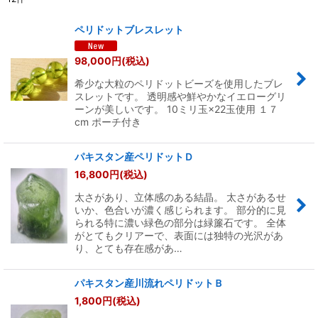
表示数
:
ペリドットブレスレット
並び順
:
98,000
円
(税込)
希少な大粒のペリドットビーズを使用したブレ
絞り込む
スレットです。 透明感や鮮やかなイエローグリ
ーンが美しいです。 10ミリ玉×22玉使用 １７
cm ポーチ付き
パキスタン産ペリドットＤ
16,800
円
(税込)
太さがあり、立体感のある結晶。 太さがあるせ
いか、色合いが濃く感じられます。 部分的に見
られる特に濃い緑色の部分は緑簾石です。 全体
がとてもクリアーで、表面には独特の光沢があ
り、とても存在感があ…
パキスタン産川流れペリドットＢ
1,800
円
(税込)