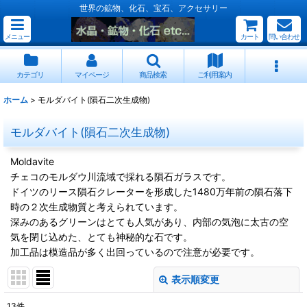
世界の鉱物、化石、宝石、アクセサリー
メニュー
カート
問い合わせ
カテゴリ
マイページ
商品検索
ご利用案内
ホーム
>
モルダバイト(隕石二次生成物)
モルダバイト(隕石二次生成物)
Moldavite
チェコのモルダウ川流域で採れる隕石ガラスです。
ドイツのリース隕石クレーターを形成した1480万年前の隕石落下
時の２次生成物質と考えられています。
深みのあるグリーンはとても人気があり、内部の気泡に太古の空
気を閉じ込めた、とても神秘的な石です。
加工品は模造品が多く出回っているので注意が必要です。
表示順変更
閉じる
13
件