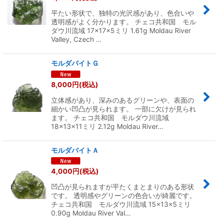
平たい形状で、独特の光沢感があり、色合いや
透明感がよく分かります。 チェコ共和国 モル
ダウ川流域 17×17×5ミリ 1.61g Moldau River
Valley, Czech …
モルダバイトＧ
8,000
円
(税込)
立体感があり、深みのあるグリーンや、表面の
細かい凹凸が見られます。 一部に欠けが見られ
ます。 チェコ共和国 モルダウ川流域
18×13×11ミリ 2.12g Moldau River…
モルダバイトＡ
4,000
円
(税込)
凹凸が見られますが平たくまとまりのある形状
です。 透明感やグリーンの色合いが綺麗です。
チェコ共和国 モルダウ川流域 15×13×5ミリ
0.90g Moldau River Val…