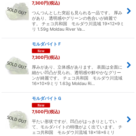
7,300
円
(税込)
つんつんとした突起も見られる一品です。 厚み
があり、透明感やグリーンの色合いが綺麗で
す。 チェコ共和国 モルダウ川流域 19×12×9ミ
リ 1.59g Moldau River Va…
モルダバイトＦ
7,300
円
(税込)
厚みがあり、立体感があります。 表面は全面に
細かい凹凸が見られ、透明感や鮮やかなグリー
ンが綺麗です。 チェコ共和国 モルダウ川流域
16×10×9ミリ 1.63g Moldau Ri…
モルダバイトＧ
7,500
円
(税込)
平たい形状ですが、凹凸がはっきりとしてい
て、モルダバイトの特徴がよく出ています。 チ
ェコ共和国 モルダウ川流域 18×18×6ミリ