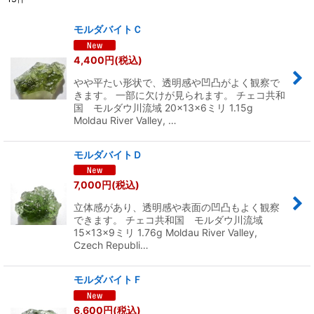
表示数
:
モルダバイトＣ
並び順
:
4,400
円
(税込)
やや平たい形状で、透明感や凹凸がよく観察で
絞り込む
きます。 一部に欠けが見られます。 チェコ共和
国 モルダウ川流域 20×13×6ミリ 1.15g
Moldau River Valley, …
モルダバイトＤ
7,000
円
(税込)
立体感があり、透明感や表面の凹凸もよく観察
できます。 チェコ共和国 モルダウ川流域
15×13×9ミリ 1.76g Moldau River Valley,
Czech Republi…
モルダバイトＦ
6,600
円
(税込)