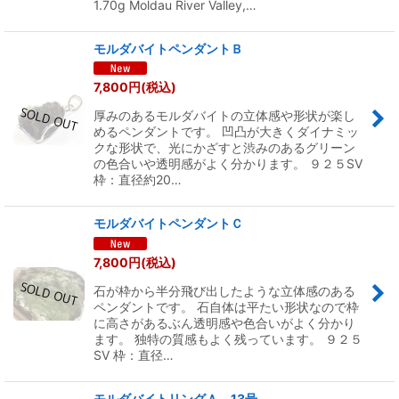
1.70g Moldau River Valley,…
モルダバイトペンダントＢ
7,800
円
(税込)
厚みのあるモルダバイトの立体感や形状が楽し
めるペンダントです。 凹凸が大きくダイナミッ
クな形状で、光にかざすと渋みのあるグリーン
の色合いや透明感がよく分かります。 ９２５SV
枠：直径約20…
モルダバイトペンダントＣ
7,800
円
(税込)
石が枠から半分飛び出したような立体感のある
ペンダントです。 石自体は平たい形状なので枠
に高さがあるぶん透明感や色合いがよく分かり
ます。 独特の質感もよく残っています。 ９２５
SV 枠：直径…
モルダバイトリングＡ 13号