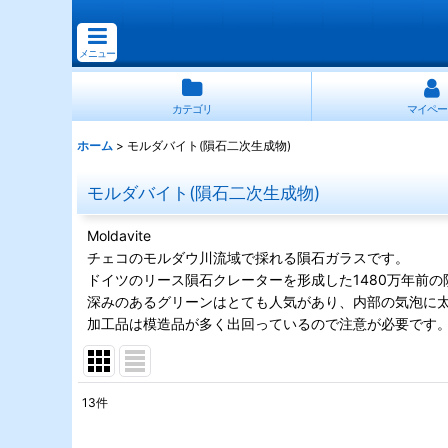
メニュー
カテゴリ
マイペー
ホーム
>
モルダバイト(隕石二次生成物)
モルダバイト(隕石二次生成物)
Moldavite
チェコのモルダウ川流域で採れる隕石ガラスです。
ドイツのリース隕石クレーターを形成した1480万年前
深みのあるグリーンはとても人気があり、内部の気泡に
加工品は模造品が多く出回っているので注意が必要です
13
件
表示数
: