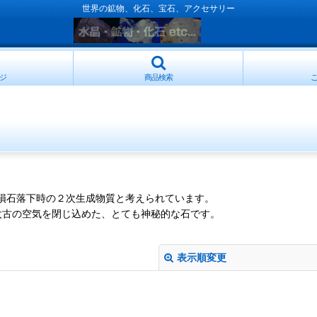
世界の鉱物、化石、宝石、アクセサリー
ジ
商品検索
の隕石落下時の２次生成物質と考えられています。
太古の空気を閉じ込めた、とても神秘的な石です。
。
表示順変更