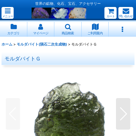
世界の鉱物、化石、宝石、アクセサリー
メニュー
カート
問い合わせ
カテゴリ
マイページ
商品検索
ご利用案内
ホーム
>
モルダバイト(隕石二次生成物)
>
モルダバイトＧ
モルダバイトＧ