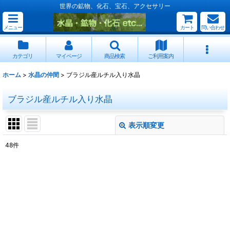
世界の鉱物、化石、宝石、アクセサリー
メニュー
カート
問い合わせ
カテゴリ
マイページ
商品検索
ご利用案内
ホーム
>
水晶の仲間
>
ブラジル産ルチル入り水晶
ブラジル産ルチル入り水晶
表示順変更
閉じる
48
件
表示数
:
並び順
:
絞り込む