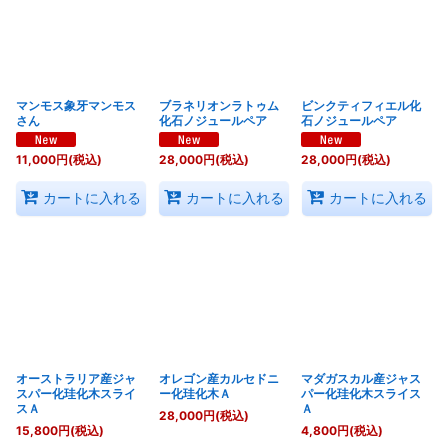
マンモス象牙マンモス
ブラネリオンラトゥム
ビンクティフィエル化
さん
化石ノジュールペア
石ノジュールペア
11,000
円
(税込)
28,000
円
(税込)
28,000
円
(税込)
カートに入れる
カートに入れる
カートに入れる
オーストラリア産ジャ
オレゴン産カルセドニ
マダガスカル産ジャス
スパー化珪化木スライ
ー化珪化木Ａ
パー化珪化木スライス
スＡ
Ａ
28,000
円
(税込)
15,800
円
(税込)
4,800
円
(税込)