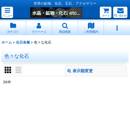
世界の鉱物、化石、宝石、アクセサリー
メニュー
カート
問い合わせ
カテゴリ
マイページ
商品検索
ご利用案内
ホーム
>
化石各種
>
色々な化石
色々な化石
表示順変更
閉じる
36
件
表示数
:
並び順
:
絞り込む