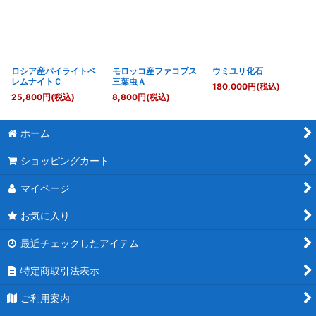
ロシア産パイライトベ
モロッコ産ファコプス
ウミユリ化石
レムナイトＣ
三葉虫Ａ
180,000
円
(税込)
25,800
円
(税込)
8,800
円
(税込)
ホーム
ショッピングカート
マイページ
お気に入り
最近チェックしたアイテム
特定商取引法表示
ご利用案内