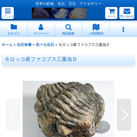
世界の鉱物、化石、宝石、アクセサリー
メニュー
カート
問い合わせ
カテゴリ
マイページ
商品検索
ご利用案内
ホーム
>
化石各種
>
色々な化石
>
モロッコ産ファコプス三葉虫Ｄ
モロッコ産ファコプス三葉虫Ｄ