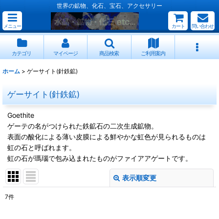
世界の鉱物、化石、宝石、アクセサリー
メニュー
カート
問い合わせ
カテゴリ
マイページ
商品検索
ご利用案内
ホーム
>
ゲーサイト(針鉄鉱)
ゲーサイト(針鉄鉱)
Goethite
ゲーテの名がつけられた鉄鉱石の二次生成鉱物。
表面の酸化による薄い皮膜による鮮やかな虹色が見られるものは
虹の石と呼ばれます。
虹の石が瑪瑙で包み込まれたものがファイアアゲートです。
表示順変更
閉じる
7
件
表示数
: