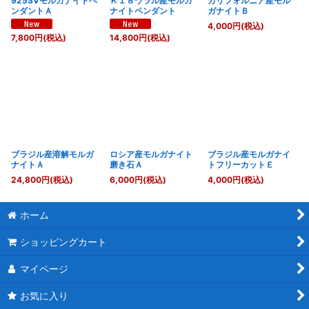
925SVモルガナイトペ
Ｋ１８ウラル産モルガ
カリフォルニア産モル
ンダントＡ
ナイトペンダント
ガナイトＢ
4,000
円
(税込)
7,800
円
(税込)
14,800
円
(税込)
ブラジル産溶解モルガ
ロシア産モルガナイト
ブラジル産モルガナイ
ナイトＡ
磨き石Ａ
トフリーカットＥ
24,800
円
(税込)
6,000
円
(税込)
4,000
円
(税込)
ホーム
ショッピングカート
マイページ
お気に入り