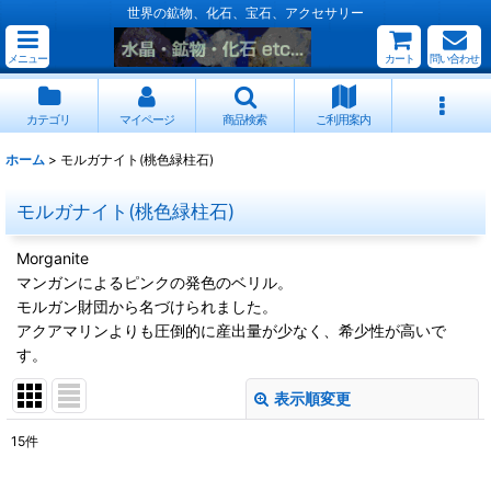
世界の鉱物、化石、宝石、アクセサリー
メニュー
カート
問い合わせ
カテゴリ
マイページ
商品検索
ご利用案内
ホーム
>
モルガナイト(桃色緑柱石)
モルガナイト(桃色緑柱石)
Morganite
マンガンによるピンクの発色のベリル。
モルガン財団から名づけられました。
アクアマリンよりも圧倒的に産出量が少なく、希少性が高いで
す。
表示順変更
閉じる
15
件
表示数
: