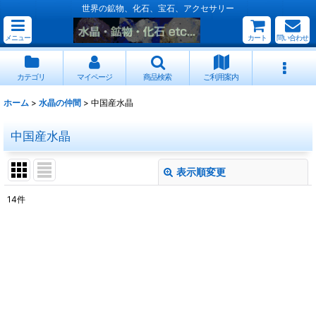
世界の鉱物、化石、宝石、アクセサリー
メニュー
カート
問い合わせ
カテゴリ
マイページ
商品検索
ご利用案内
ホーム
>
水晶の仲間
>
中国産水晶
中国産水晶
表示順変更
閉じる
14
件
表示数
:
並び順
:
絞り込む