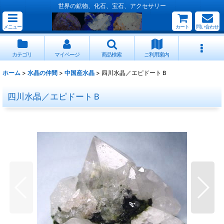
世界の鉱物、化石、宝石、アクセサリー
メニュー
カート
問い合わせ
カテゴリ
マイページ
商品検索
ご利用案内
ホーム
>
水晶の仲間
>
中国産水晶
>
四川水晶／エピドートＢ
四川水晶／エピドートＢ