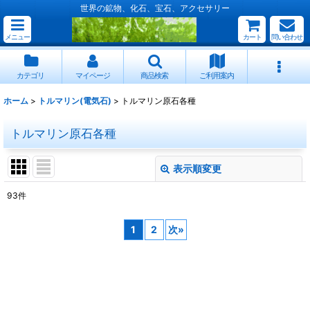
世界の鉱物、化石、宝石、アクセサリー
メニュー
カート
問い合わせ
カテゴリ
マイページ
商品検索
ご利用案内
ホーム
>
トルマリン(電気石)
>
トルマリン原石各種
トルマリン原石各種
表示順変更
閉じる
93
件
表示数
:
1
2
次
»
並び順
:
絞り込む