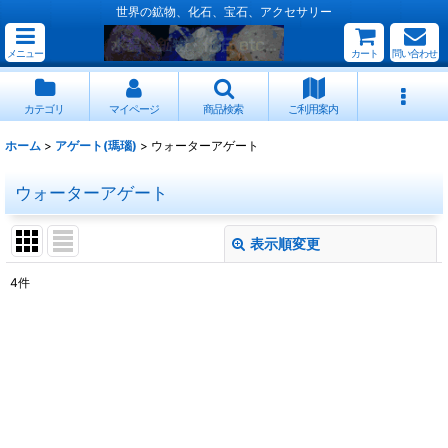
世界の鉱物、化石、宝石、アクセサリー
メニュー
カート
問い合わせ
カテゴリ
マイページ
商品検索
ご利用案内
ホーム
>
アゲート(瑪瑙)
>
ウォーターアゲート
ウォーターアゲート
表示順変更
閉じる
4
件
表示数
:
並び順
:
絞り込む