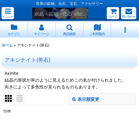
世界の鉱物、化石、宝石、アクセサリー
メニュー
カート
問い合わせ
カテゴリ
マイページ
商品検索
ご利用案内
ホーム
>
アキシナイト(斧石)
アキシナイト(斧石)
Axinite
結晶の形状が斧のように見えるためこの名が付けられました。
向きによって多色性が見られるものもあります。
表示順変更
閉じる
10
件
表示数
:
並び順
: