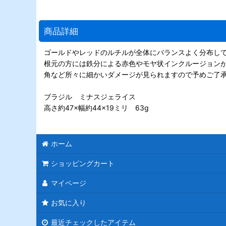
商品詳細
ゴールドやレッドのルチルが全体にバランスよく分布し
根元の方には鉄分による赤色やモヤ状インクルージョン
角など所々に細かいダメージが見られますので予めご了
ブラジル ミナスジェライス
高さ約47×幅約44×19ミリ 63g
ホーム
ショッピングカート
マイページ
お気に入り
最近チェックしたアイテム