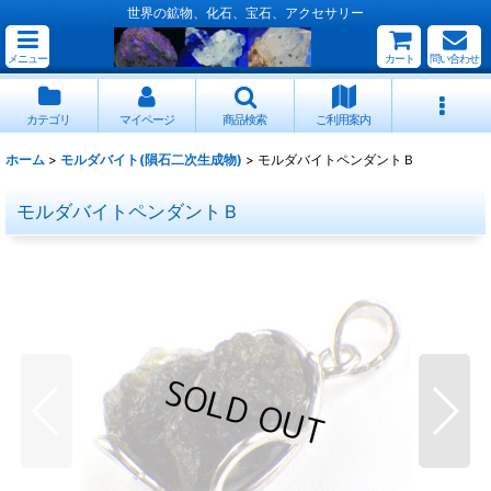
世界の鉱物、化石、宝石、アクセサリー
メニュー
カート
問い合わせ
カテゴリ
マイページ
商品検索
ご利用案内
ホーム
>
モルダバイト(隕石二次生成物)
>
モルダバイトペンダントＢ
モルダバイトペンダントＢ