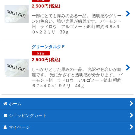
並び順
:
2,500
円
(税込)
一部にとても厚みのある一品。 透明感やグリー
絞り込む
ンの色合い、強い光沢が綺麗です。 バーモント
州 ラドロウ アルゴノート鉱山 幅約６８×３
０×２２ミリ 39ｇ
グリーンタルクＦ
2,500
円
(税込)
しっかりとした厚みの一品。 光沢や色合いが綺
麗です。 光にかざすと透明感が分かります。 バ
ーモント州 ラドロウ アルゴノート鉱山 幅約
６７×４０×１９ミリ 44ｇ
ホーム
ショッピングカート
マイページ