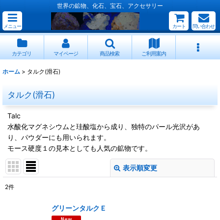
世界の鉱物、化石、宝石、アクセサリー
メニュー
カート
問い合わせ
カテゴリ
マイページ
商品検索
ご利用案内
ホーム
>
タルク(滑石)
タルク(滑石)
Talc
水酸化マグネシウムと珪酸塩から成り、独特のパール光沢があ
り、パウダーにも用いられます。
モース硬度１の見本としても人気の鉱物です。
表示順変更
閉じる
2
件
表示数
:
グリーンタルクＥ