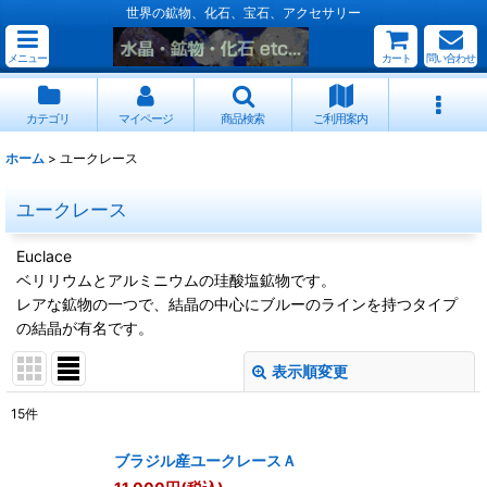
世界の鉱物、化石、宝石、アクセサリー
メニュー
カート
問い合わせ
カテゴリ
マイページ
商品検索
ご利用案内
ホーム
>
ユークレース
ユークレース
Euclace
ベリリウムとアルミニウムの珪酸塩鉱物です。
レアな鉱物の一つで、結晶の中心にブルーのラインを持つタイプ
の結晶が有名です。
表示順変更
閉じる
15
件
表示数
:
ブラジル産ユークレースＡ