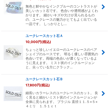
無色と鮮やかなインクブルーのコントラストが
美しいカット石です。 色合いや透明感がよくわ
かります。 細かいキズや欠けが見られるもの
の、ユークレースの魅力がとてもよく出ている
一品です。 しっかりとし…
ユークレースカット石Ａ
10,000
円
(税込)
ちょっと珍しいイエローのユークレースのペア
シェイプのルースです。 明るく優しい雰囲気の
色合いです。両端の色合いが濃くなっているよ
うに見えます。 ミスト状のインクルージョン
と、尖っている方にクラック…
ユークレースカット石Ｂ
17,800
円
(税込)
細長いカラーレスのユークレースのカット。 良
く見ると細かいミスト状のインクルージョンが
全体に見られます。 ブラジル 直径１１.５×５×
４ミリ １.５１ｃｔ