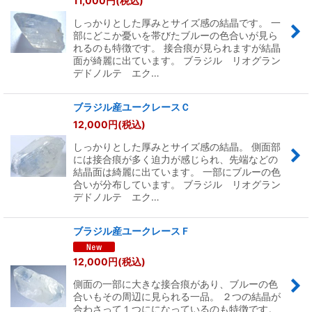
11,000
円
(税込)
並び順
:
しっかりとした厚みとサイズ感の結晶です。 一
部にどこか憂いを帯びたブルーの色合いが見ら
絞り込む
れるのも特徴です。 接合痕が見られますが結晶
面が綺麗に出ています。 ブラジル リオグラン
デドノルテ エク…
ブラジル産ユークレースＣ
12,000
円
(税込)
しっかりとした厚みとサイズ感の結晶。 側面部
には接合痕が多く迫力が感じられ、先端などの
結晶面は綺麗に出ています。 一部にブルーの色
合いが分布しています。 ブラジル リオグラン
デドノルテ エク…
ブラジル産ユークレースＦ
12,000
円
(税込)
側面の一部に大きな接合痕があり、ブルーの色
合いもその周辺に見られる一品。 ２つの結晶が
合わさって１つにになっているのも特徴です。