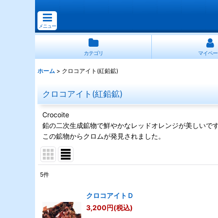
メニュー
カテゴリ
マイペー
ホーム
>
クロコアイト(紅鉛鉱)
クロコアイト(紅鉛鉱)
Crocoite
鉛の二次生成鉱物で鮮やかなレッドオレンジが美しいで
この鉱物からクロムが発見されました。
5
件
表示数
:
クロコアイトＤ
3,200
円
(税込)
並び順
: