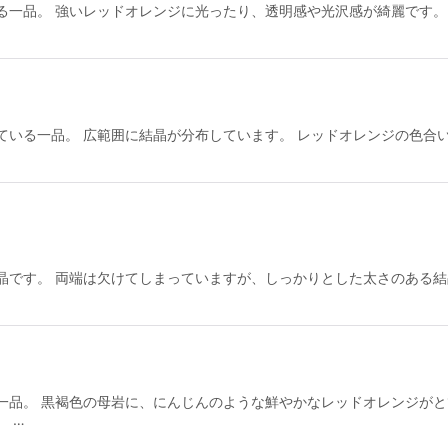
一品。 強いレッドオレンジに光ったり、透明感や光沢感が綺麗です。 
絞り込む
ている一品。 広範囲に結晶が分布しています。 レッドオレンジの色合
晶です。 両端は欠けてしまっていますが、しっかりとした太さのある結
一品。 黒褐色の母岩に、にんじんのような鮮やかなレッドオレンジがと
 …