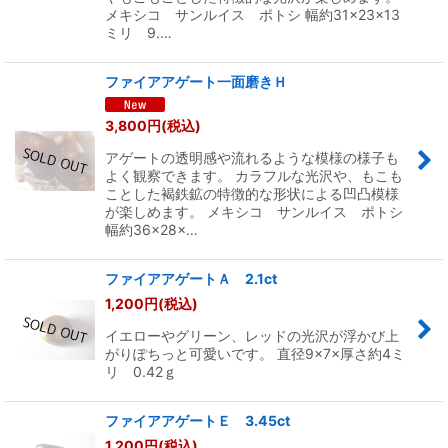
メキシコ サンルイス ポトシ 幅約31×23×13
ミリ 9.…
ファイアアゲート一面磨きＨ
3,800
円
(税込)
アゲートの透明感や流れるような模様の様子も
よく観察できます。 カラフルな光沢や、もこも
ことした褐鉄鉱の特徴的な形状による凹凸模様
が楽しめます。 メキシコ サンルイス ポトシ
幅約36×28×…
ファイアアゲートＡ 2.1ct
1,200
円
(税込)
イエローやグリーン、レッドの光沢が浮かび上
がりぽちっと可愛いです。 直径9×7×厚さ約4ミ
リ 0.42ｇ
ファイアアゲートＥ 3.45ct
1,200
円
(税込)