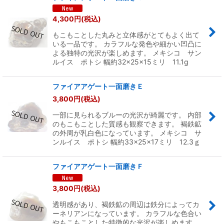
4,300
円
(税込)
もこもことした丸みと立体感がとてもよく出て
いる一品です。 カラフルな発色や細かい凹凸に
よる独特の光沢が楽しめます。 メキシコ サン
ルイス ポトシ 幅約32×25×15ミリ 11.1g
ファイアアゲート一面磨きＥ
3,800
円
(税込)
一部に見られるブルーの光沢が綺麗です。 内部
のもこもことした質感も観察できます。 褐鉄鉱
の外周が乳白色になっています。 メキシコ サ
ンルイス ポトシ 幅約33×25×17ミリ 12.3ｇ
ファイアアゲート一面磨きＦ
3,800
円
(税込)
透明感があり、褐鉄鉱の周辺は鉄分によってカ
ーネリアンになっています。 カラフルな色合い
やもこもことした特徴的な光沢が楽しめます。