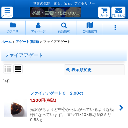
世界の鉱物、化石、宝石、アクセサリー
メニュー
カート
問い合わせ
カテゴリ
マイページ
商品検索
ご利用案内
ホーム
>
アゲート(瑪瑙)
>
ファイアアゲート
ファイアアゲート
表示順変更
閉じる
14
件
表示数
:
ファイアアゲートＣ 2.90ct
1,200
円
(税込)
並び順
:
光沢がちょうど中心から広がっているような模
様になっています。 直径11×10×厚さ約3ミリ
絞り込む
0.58ｇ