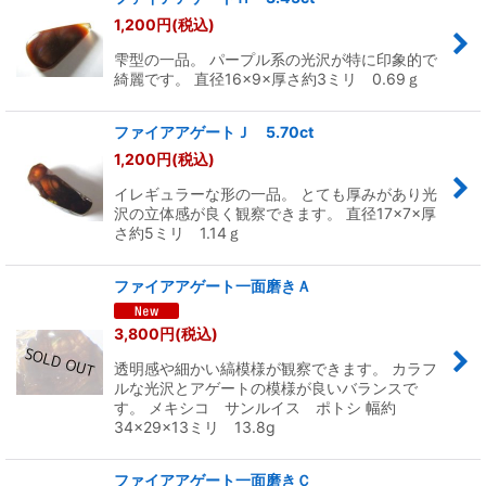
1,200
円
(税込)
雫型の一品。 パープル系の光沢が特に印象的で
綺麗です。 直径16×9×厚さ約3ミリ 0.69ｇ
ファイアアゲートＪ 5.70ct
1,200
円
(税込)
イレギュラーな形の一品。 とても厚みがあり光
沢の立体感が良く観察できます。 直径17×7×厚
さ約5ミリ 1.14ｇ
ファイアアゲート一面磨きＡ
3,800
円
(税込)
透明感や細かい縞模様が観察できます。 カラフ
ルな光沢とアゲートの模様が良いバランスで
す。 メキシコ サンルイス ポトシ 幅約
34×29×13ミリ 13.8g
ファイアアゲート一面磨きＣ