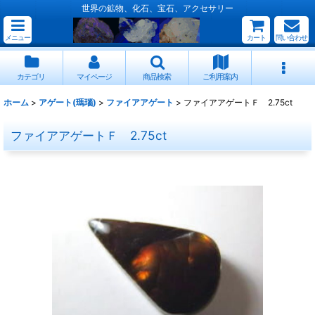
世界の鉱物、化石、宝石、アクセサリー
メニュー
カート
問い合わせ
カテゴリ
マイページ
商品検索
ご利用案内
ホーム
>
アゲート(瑪瑙)
>
ファイアアゲート
>
ファイアアゲートＦ 2.75ct
ファイアアゲートＦ 2.75ct