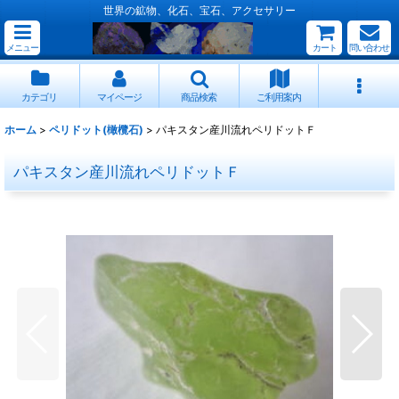
世界の鉱物、化石、宝石、アクセサリー
メニュー
カート
問い合わせ
カテゴリ
マイページ
商品検索
ご利用案内
ホーム
>
ペリドット(橄欖石)
>
パキスタン産川流れペリドットＦ
パキスタン産川流れペリドットＦ