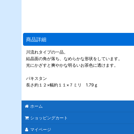
商品詳細
川流れタイプの一品。
結晶面の角が落ち、なめらかな形状をしています。
光にかざすと爽やかな明るいお茶色に透けます。
パキスタン
長さ約１２×幅約１１×７ミリ 1.79ｇ
ホーム
ショッピングカート
マイページ