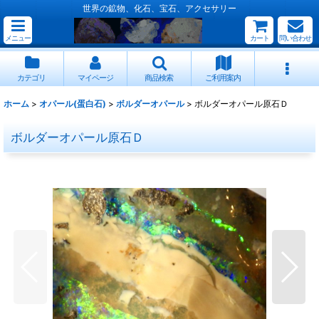
世界の鉱物、化石、宝石、アクセサリー
メニュー
カート
問い合わせ
カテゴリ
マイページ
商品検索
ご利用案内
ホーム
>
オパール(蛋白石)
>
ボルダーオパール
>
ボルダーオパール原石Ｄ
ボルダーオパール原石Ｄ