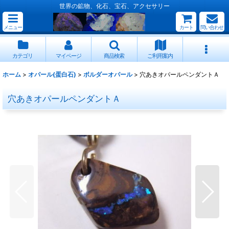
世界の鉱物、化石、宝石、アクセサリー
メニュー
カート
問い合わせ
カテゴリ
マイページ
商品検索
ご利用案内
ホーム
>
オパール(蛋白石)
>
ボルダーオパール
>
穴あきオパールペンダントＡ
穴あきオパールペンダントＡ