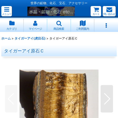
世界の鉱物、化石、宝石、アクセサリー
メニュー
カート
問い合わせ
カテゴリ
マイページ
商品検索
ご利用案内
ホーム
>
タイガーアイ(虎目石)
>
タイガーアイ原石Ｃ
タイガーアイ原石Ｃ