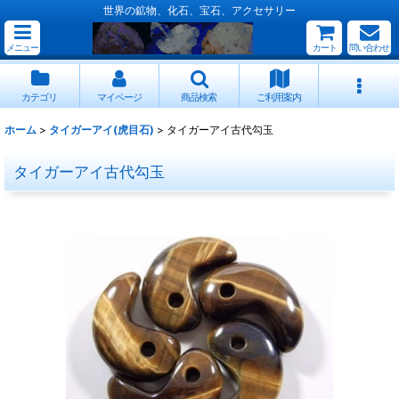
世界の鉱物、化石、宝石、アクセサリー
メニュー
カート
問い合わせ
カテゴリ
マイページ
商品検索
ご利用案内
ホーム
>
タイガーアイ(虎目石)
>
タイガーアイ古代勾玉
タイガーアイ古代勾玉