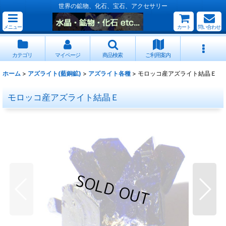
世界の鉱物、化石、宝石、アクセサリー
メニュー
カート
問い合わせ
カテゴリ
マイページ
商品検索
ご利用案内
ホーム
>
アズライト(藍銅鉱)
>
アズライト各種
>
モロッコ産アズライト結晶Ｅ
モロッコ産アズライト結晶Ｅ