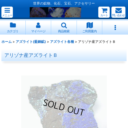
世界の鉱物、化石、宝石、アクセサリー
メニュー
カート
問い合わせ
カテゴリ
マイページ
商品検索
ご利用案内
ホーム
>
アズライト(藍銅鉱)
>
アズライト各種
>
アリゾナ産アズライトＢ
アリゾナ産アズライトＢ