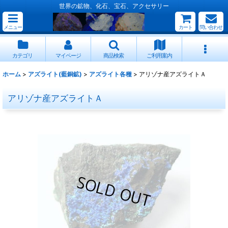
世界の鉱物、化石、宝石、アクセサリー
メニュー
カート
問い合わせ
カテゴリ
マイページ
商品検索
ご利用案内
ホーム
>
アズライト(藍銅鉱)
>
アズライト各種
>
アリゾナ産アズライトＡ
アリゾナ産アズライトＡ