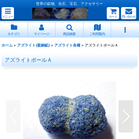
世界の鉱物、化石、宝石、アクセサリー
メニュー
カート
問い合わせ
カテゴリ
マイページ
商品検索
ご利用案内
ホーム
>
アズライト(藍銅鉱)
>
アズライト各種
>
アズライトボールＡ
アズライトボールＡ