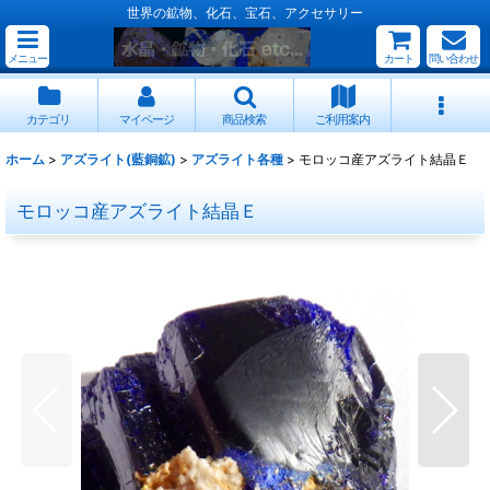
世界の鉱物、化石、宝石、アクセサリー
メニュー
カート
問い合わせ
カテゴリ
マイページ
商品検索
ご利用案内
ホーム
>
アズライト(藍銅鉱)
>
アズライト各種
>
モロッコ産アズライト結晶Ｅ
モロッコ産アズライト結晶Ｅ