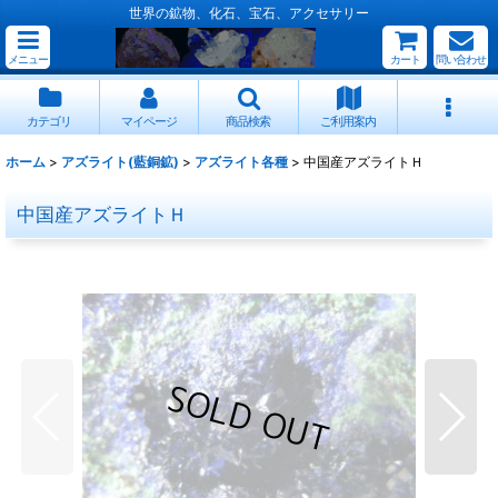
世界の鉱物、化石、宝石、アクセサリー
メニュー
カート
問い合わせ
カテゴリ
マイページ
商品検索
ご利用案内
ホーム
>
アズライト(藍銅鉱)
>
アズライト各種
>
中国産アズライトＨ
中国産アズライトＨ