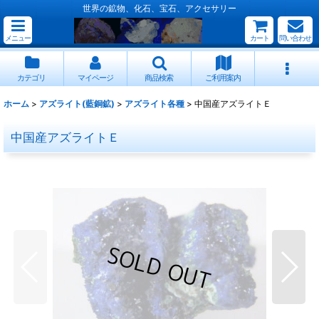
世界の鉱物、化石、宝石、アクセサリー
メニュー
カート
問い合わせ
カテゴリ
マイページ
商品検索
ご利用案内
ホーム
>
アズライト(藍銅鉱)
>
アズライト各種
>
中国産アズライトＥ
中国産アズライトＥ