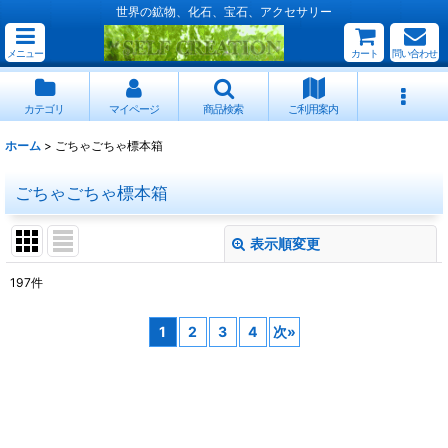
世界の鉱物、化石、宝石、アクセサリー
メニュー
カート
問い合わせ
カテゴリ
マイページ
商品検索
ご利用案内
ホーム
>
ごちゃごちゃ標本箱
ごちゃごちゃ標本箱
表示順変更
閉じる
197
件
表示数
:
1
2
3
4
次
»
並び順
:
絞り込む