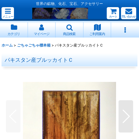
世界の鉱物、化石、宝石、アクセサリー
メニュー
カート
問い合わせ
カテゴリ
マイページ
商品検索
ご利用案内
ホーム
>
ごちゃごちゃ標本箱
>
パキスタン産ブルッカイトＣ
パキスタン産ブルッカイトＣ