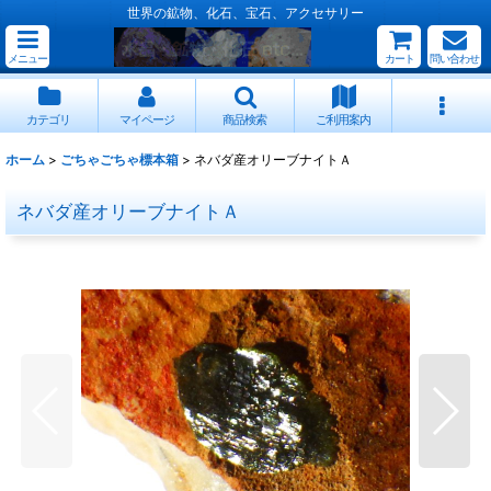
世界の鉱物、化石、宝石、アクセサリー
メニュー
カート
問い合わせ
カテゴリ
マイページ
商品検索
ご利用案内
ホーム
>
ごちゃごちゃ標本箱
>
ネバダ産オリーブナイトＡ
ネバダ産オリーブナイトＡ