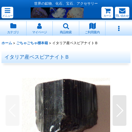
世界の鉱物、化石、宝石、アクセサリー
メニュー
カート
問い合わせ
カテゴリ
マイページ
商品検索
ご利用案内
ホーム
>
ごちゃごちゃ標本箱
>
イタリア産ベスビアナイトＢ
イタリア産ベスビアナイトＢ