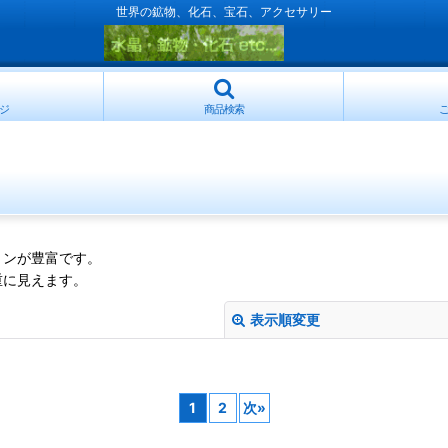
世界の鉱物、化石、宝石、アクセサリー
ジ
商品検索
ョンが豊富です。
重に見えます。
表示順変更
1
2
次
»