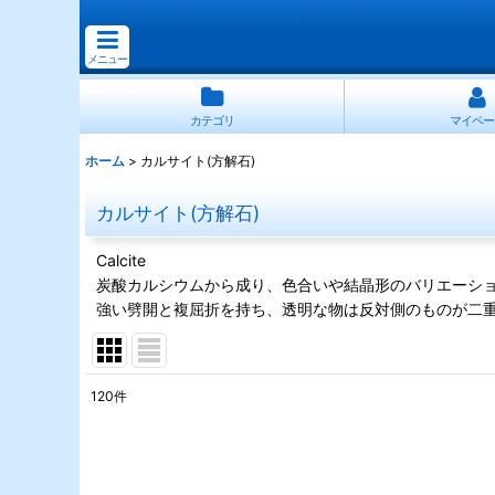
メニュー
カテゴリ
マイペー
ホーム
>
カルサイト(方解石)
カルサイト(方解石)
Calcite
炭酸カルシウムから成り、色合いや結晶形のバリエーシ
強い劈開と複屈折を持ち、透明な物は反対側のものが二
120
件
サブカテゴリ
:
表示数
: