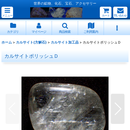
世界の鉱物、化石、宝石、アクセサリー
メニュー
カート
問い合わせ
カテゴリ
マイページ
商品検索
ご利用案内
ホーム
>
カルサイト(方解石)
>
カルサイト加工品
>
カルサイトポリッシュＤ
カルサイトポリッシュＤ